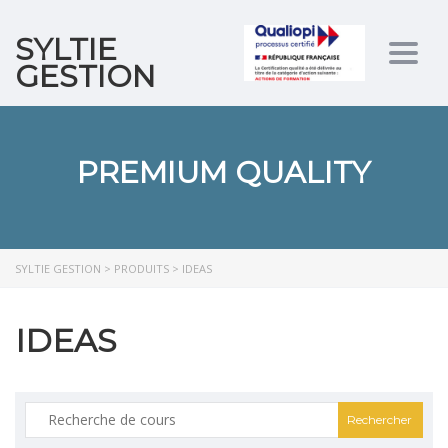
SYLTIE
Togg
GESTION
navig
PREMIUM QUALITY
SYLTIE GESTION
>
PRODUITS
>
IDEAS
IDEAS