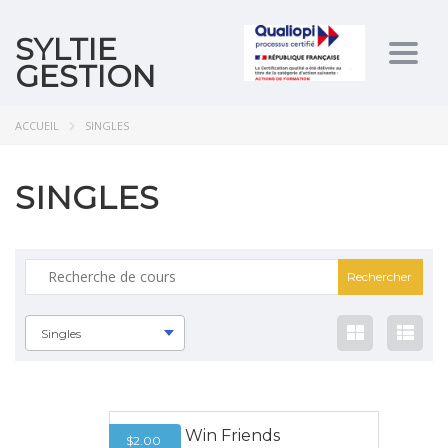
SYLTIE
Togg
GESTION
navig
ACCUEIL
SINGLES
SINGLES
Singles
How to Win Friends
$
2.00