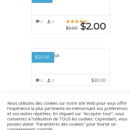
0
0
$
2.00
$
3.00
VOIR PLUS
Woo Ninja
$
20.00
$
20.00
0
0
VOIR PLUS
Nous utilisons des cookies sur notre site Web pour vous offrir
l'expérience la plus pertinente en mémorisant vos préférences
et vos visites répétées. En cliquant sur "Accepter tout", vous
consentez à l'utilisation de TOUS les cookies. Cependant, vous
pouvez visiter "Paramètres des cookies" pour fournir un
consentement contrôlé.