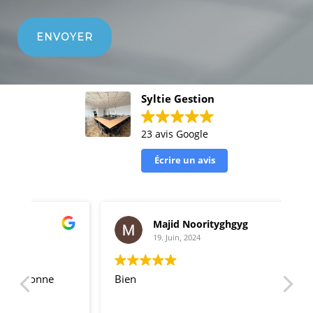
Syltie Gestion
23 avis Google
Écrire un avis
Majid Noorityghgyg
19. Juin, 2024
Bien
Fo