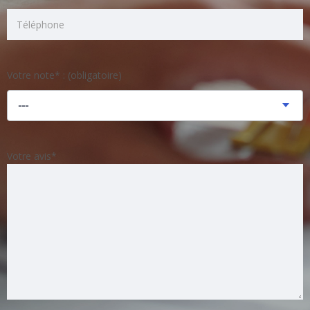
Votre note* : (obligatoire)
---
Votre avis*