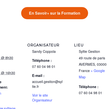
En Savoir+ sur la Formation
ORGANISATEUR
LIEU
Sandy Coppola
Syltie Gestion
er @ 8h30
49 route de paris
Téléphone :
AVERMES
,
03000
07 60 04 98 01
France
+ Google
er @ 16h30
E-mail :
Map
accueil.gestion@syl
e
tie.fr
Téléphone :
ment:
07 60 04 98 01
n
Voir le site
Organisateur
ww.syltiege