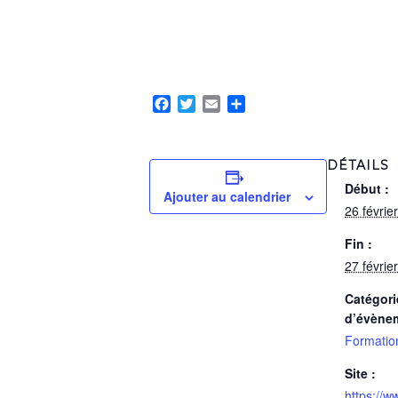
Facebook
Twitter
Email
Partager
DÉTAILS
Début :
Ajouter au calendrier
26 févri
Fin :
27 févri
Catégori
d’évène
Formatio
Site :
https://w