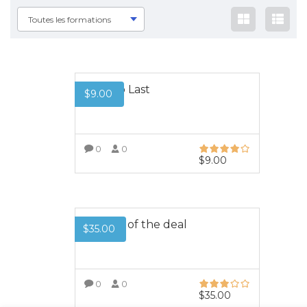
Toutes les formations
Built to Last
$
9.00
0
0
$
9.00
VOIR PLUS
The art of the deal
$
35.00
0
0
$
35.00