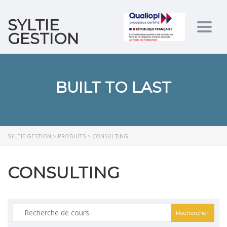
SYLTIE
Togg
GESTION
navig
BUILT TO LAST
SYLTIE GESTION
>
PRODUITS
>
CONSULTING
CONSULTING