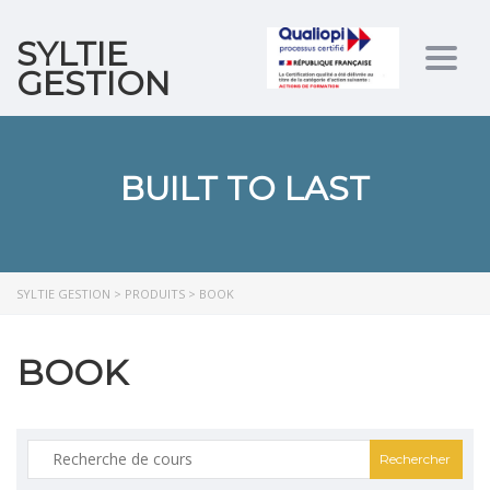
SYLTIE
Togg
GESTION
navig
BUILT TO LAST
SYLTIE GESTION
>
PRODUITS
>
BOOK
BOOK