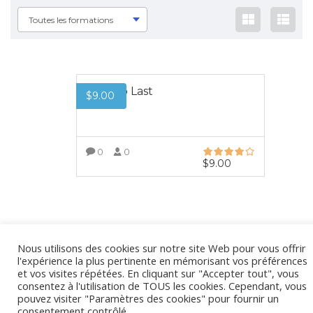
Toutes les formations
Built to Last
$
9.00
0
0
$
9.00
VOIR PLUS
Nous utilisons des cookies sur notre site Web pour vous offrir
l'expérience la plus pertinente en mémorisant vos préférences
et vos visites répétées. En cliquant sur "Accepter tout", vous
consentez à l'utilisation de TOUS les cookies. Cependant, vous
pouvez visiter "Paramètres des cookies" pour fournir un
consentement contrôlé.