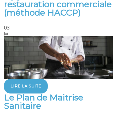
restauration commerciale
(méthode HACCP)
03
Juil
LIRE LA SUITE
Le Plan de Maitrise
Sanitaire