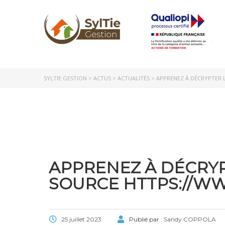
SYLTIE GESTION
>
ACTUS
>
ACTUALITÉS
>
APPRENEZ À DÉCRYPTER 
APPRENEZ À DÉCRYP
SOURCE HTTPS://WW
25 juillet 2023
Publié par :
Sandy COPPOLA