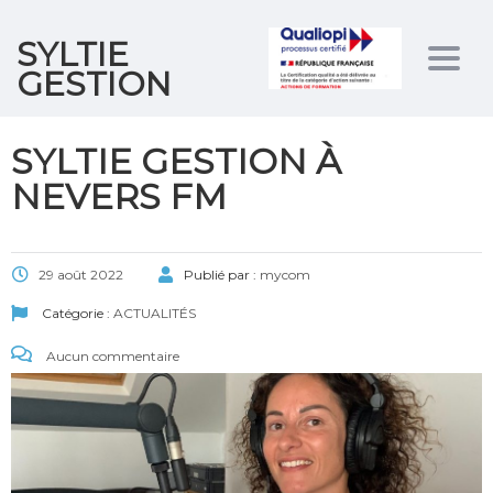
SYLTIE
Togg
GESTION
navig
SYLTIE GESTION À
NEVERS FM
29 août 2022
Publié par :
mycom
Catégorie :
ACTUALITÉS
Aucun commentaire