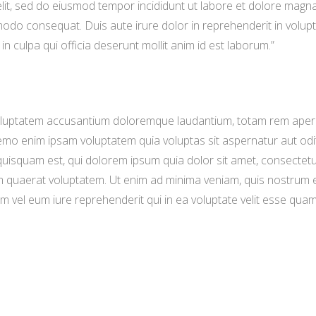
elit, sed do eiusmod tempor incididunt ut labore et dolore magn
odo consequat. Duis aute irure dolor in reprehenderit in voluptat
n culpa qui officia deserunt mollit anim id est laborum.”
 voluptatem accusantium doloremque laudantium, totam rem aperia
Nemo enim ipsam voluptatem quia voluptas sit aspernatur aut odi
uisquam est, qui dolorem ipsum quia dolor sit amet, consectetu
 quaerat voluptatem. Ut enim ad minima veniam, quis nostrum ex
 vel eum iure reprehenderit qui in ea voluptate velit esse quam 