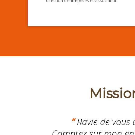
direction d’entreprises et association
Missio
“
Ravie de vous 
Comptez sur mon eng