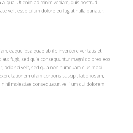
a aliqua. Ut enim ad minim veniam, quis nostrud
e velit esse cillum dolore eu fugiat nulla pariatur.
m, eaque ipsa quae ab illo inventore veritatis et
t aut fugit, sed quia consequuntur magni dolores eos
r, adipisci velit, sed quia non numquam eius modi
ercitationem ullam corporis suscipit laboriosam,
nihil molestiae consequatur, vel illum qui dolorem