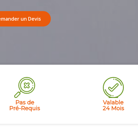
mander un Devis
Pas de
Valable
Pré-Requis
24 Mois