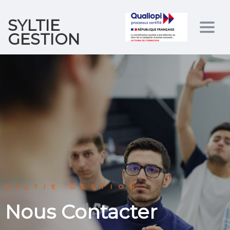
SYLTIE
Togg
GESTION
navig
SYLTIE GESTION
Nous Contacter