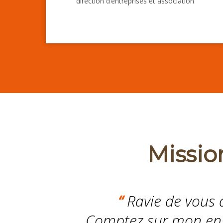
direction d’entreprises et association
Missio
“
Ravie de vous 
Comptez sur mon eng