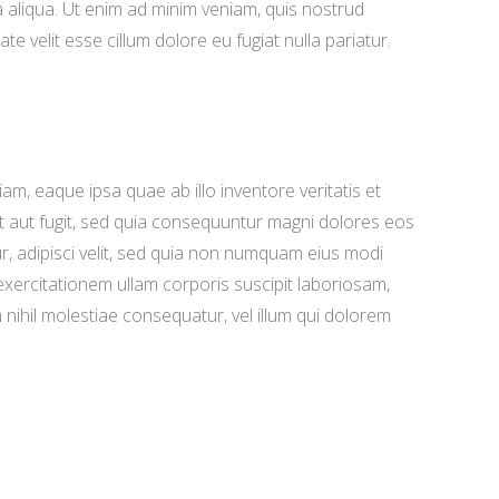
a aliqua. Ut enim ad minim veniam, quis nostrud
e velit esse cillum dolore eu fugiat nulla pariatur.
m, eaque ipsa quae ab illo inventore veritatis et
t aut fugit, sed quia consequuntur magni dolores eos
r, adipisci velit, sed quia non numquam eius modi
ercitationem ullam corporis suscipit laboriosam,
nihil molestiae consequatur, vel illum qui dolorem