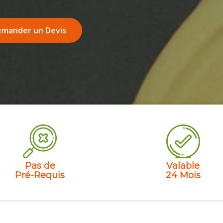
mander un Devis
Pas de
Valable
Pré-Requis
24 Mois