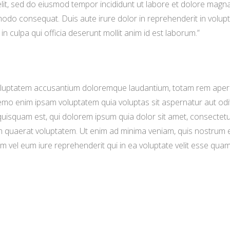
elit, sed do eiusmod tempor incididunt ut labore et dolore magn
odo consequat. Duis aute irure dolor in reprehenderit in voluptat
n culpa qui officia deserunt mollit anim id est laborum.”
 voluptatem accusantium doloremque laudantium, totam rem aperia
Nemo enim ipsam voluptatem quia voluptas sit aspernatur aut odi
uisquam est, qui dolorem ipsum quia dolor sit amet, consectetu
 quaerat voluptatem. Ut enim ad minima veniam, quis nostrum ex
 vel eum iure reprehenderit qui in ea voluptate velit esse quam 