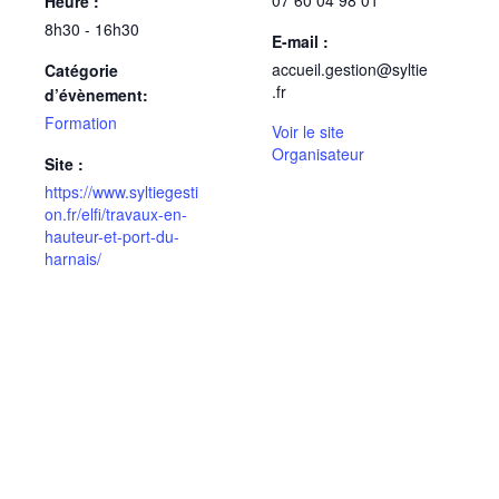
Heure :
8h30 - 16h30
E-mail :
accueil.gestion@syltie
Catégorie
.fr
d’évènement:
Formation
Voir le site
Organisateur
Site :
https://www.syltiegesti
on.fr/elfi/travaux-en-
hauteur-et-port-du-
harnais/