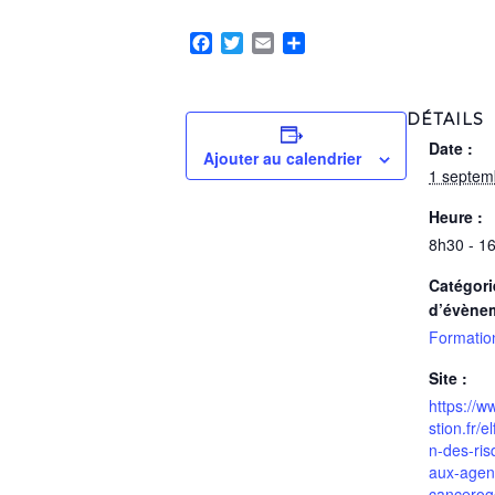
Facebook
Twitter
Email
Partager
DÉTAILS
Date :
Ajouter au calendrier
1 septem
Heure :
8h30 - 1
Catégori
d’évène
Formatio
Site :
https://w
stion.fr/e
n-des-ris
aux-agen
cancerog