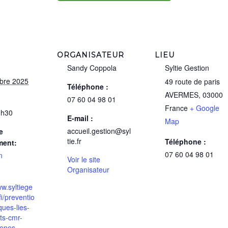
ORGANISATEUR
LIEU
Sandy Coppola
Syltie Gestion
bre 2025
49 route de paris
Téléphone :
AVERMES
,
03000
07 60 04 98 01
France
+ Google
6h30
E-mail :
Map
accueil.gestion@syl
e
tie.fr
Téléphone :
ment:
07 60 04 98 01
n
Voir le site
Organisateur
ww.syltiege
lfi/preventio
ques-lies-
ts-cmr-
enes-