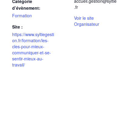
accueil.gestion@syltie
Catégorie
.fr
d’évènement:
Formation
Voir le site
Organisateur
Site :
https://www.syltiegesti
on.fr/formation/les-
cles-pour-mieux-
communiquer-et-se-
sentir-mieux-au-
travail/