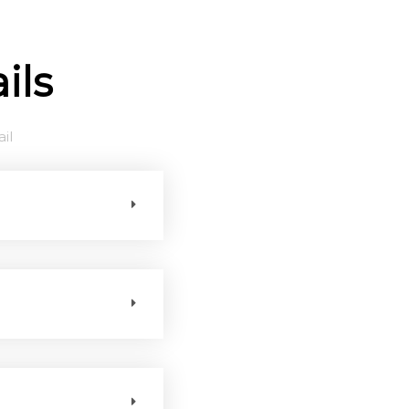
ils
il