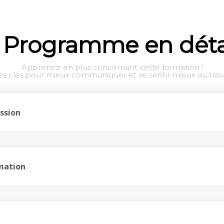
Programme en déta
Apprenez-en plus concernant cette formation !
es clés pour mieux communiquer et se sentir mieux au trava
ssion
mation