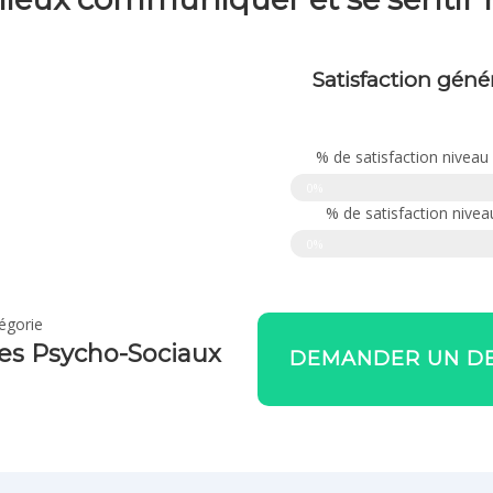
Satisfaction génér
% de satisfaction niveau
Taux de réussite
0%
% de satisfaction nive
Taux de réussite
0%
égorie
es Psycho-Sociaux
DEMANDER UN DE