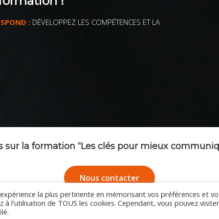
formation !
ESPOND :
DÉVELOPPEZ LES COMPÉTENCES ET LA
s sur la formation “Les clés pour mieux communique
Nous contacter
l'expérience la plus pertinente en mémorisant vos préférences et vo
z à l'utilisation de TOUS les cookies. Cependant, vous pouvez visite
lé.