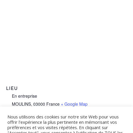
LIEU
En entreprise
MOULINS
,
03000
France
+ Google Map
Téléphone :
Nous utilisons des cookies sur notre site Web pour vous
offrir l'expérience la plus pertinente en mémorisant vos
07 60 04 98 01
préférences et vos visites répétées. En cliquant sur
"Accepter tout", vous consentez à l'utilisation de TOUS les