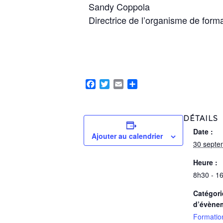
Sandy Coppola
Directrice de l’organisme de form
Facebook
Twitter
Email
Partager
DÉTAILS
Date :
Ajouter au calendrier
30 septe
Heure :
8h30 - 1
Catégori
d’évène
Formatio