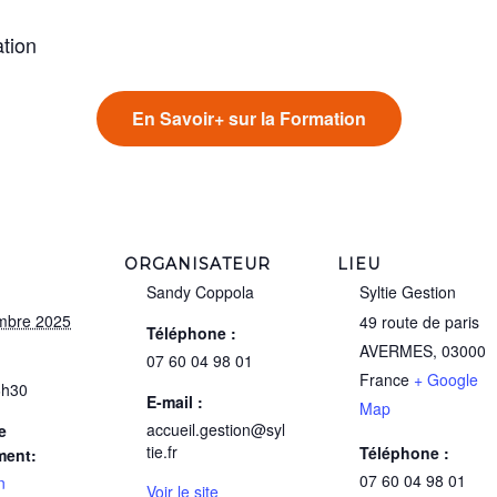
ation
En Savoir+ sur la Formation
ORGANISATEUR
LIEU
Sandy Coppola
Syltie Gestion
mbre 2025
49 route de paris
Téléphone :
AVERMES
,
03000
07 60 04 98 01
France
+ Google
6h30
E-mail :
Map
accueil.gestion@syl
e
tie.fr
Téléphone :
ment:
07 60 04 98 01
n
Voir le site