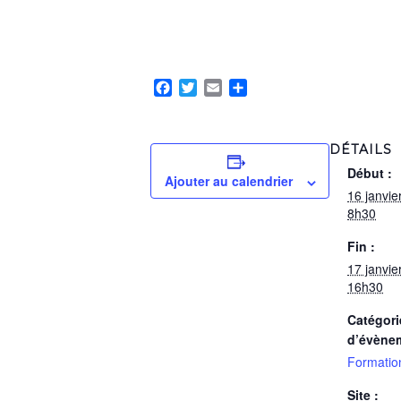
Facebook
Twitter
Email
Partager
DÉTAILS
Début :
Ajouter au calendrier
16 janvi
8h30
Fin :
17 janvi
16h30
Catégori
d’évène
Formatio
Site :