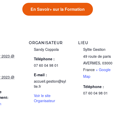
En Savoir+ sur la Formation
ORGANISATEUR
LIEU
Sandy Coppola
Syltie Gestion
er 2023 @
49 route de paris
Téléphone :
AVERMES
,
03000
07 60 04 98 01
France
+ Google
E-mail :
Map
er 2023 @
accueil.gestion@syl
tie.fr
Téléphone :
e
07 60 04 98 01
Voir le site
ment:
Organisateur
n