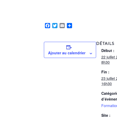
Facebook
Twitter
Email
Partager
DÉTAILS
Début :
Ajouter au calendrier
22 juille
8h30
Fin :
23 juille
16h30
Catégori
d’évène
Formatio
Site :