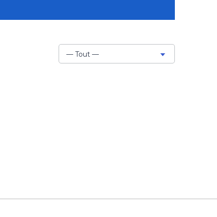
— Tout —
Afficher
par
activité: