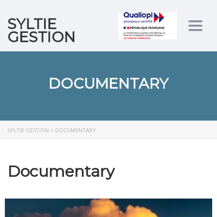
SYLTIE
Togg
GESTION
navig
DOCUMENTARY
SYLTIE GESTION
>
DOCUMENTARY
Documentary