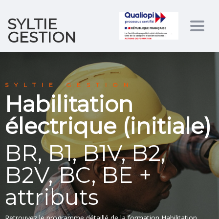
SYLTIE
Togg
GESTION
navig
SYLTIE GESTION
Habilitation
électrique (initiale)
BR, B1, B1V, B2,
B2V, BC, BE +
attributs
Retrouvez le programme détaillé de la formation Habilitation