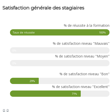
Satisfaction générale des stagiaires
% de réussite à la formation
Taux de réussite
100%
% de satisfaction niveau "Mauvais"
0%
% de satisfaction niveau "Moyen"
Taux de réussite
0%
% de satisfaction niveau "Bon"
29%
% de satisfaction niveau "Excellent"
71%