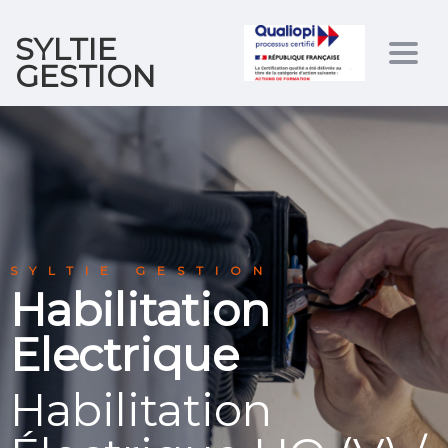
SYLTIE
Togg
GESTION
navig
SYLTIE GESTION
Habilitation
Electrique
Habilitation