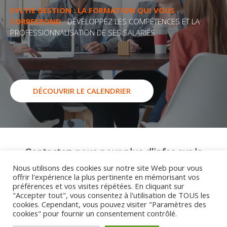
SYLTIE GESTION : LA FORMATION QUI VOUS
CORRESPOND :
DÉVELOPPEZ LES COMPÉTENCES ET LA
PROFESSIONNALISATION DE SES SALARIÉS.
DÉCOUVRIR LE CALENDRIER
Contactez-nous pour plus d’infos sur la
formation Habilitation Électrique HO (V) / BO
Nous utilisons des cookies sur notre site Web pour vous
(initiale)
offrir l'expérience la plus pertinente en mémorisant vos
préférences et vos visites répétées. En cliquant sur
"Accepter tout", vous consentez à l'utilisation de TOUS les
cookies. Cependant, vous pouvez visiter "Paramètres des
Nous contacter
cookies" pour fournir un consentement contrôlé.