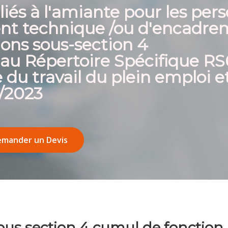
liés à l'amiante pour les pe
nt technique /ou d'encadrem
ions sous-section 4
 au Répertoire Spécifique R
e du travail du plein emploi e
0/2023
mander un Devis
us section 4 cumul de fonction 