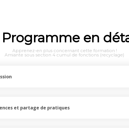
Programme en déta
Apprenez-en plus concernant cette formation !
Amiante sous section 4 cumul de fonctions (recyclage)
ssion
iences et partage de pratiques