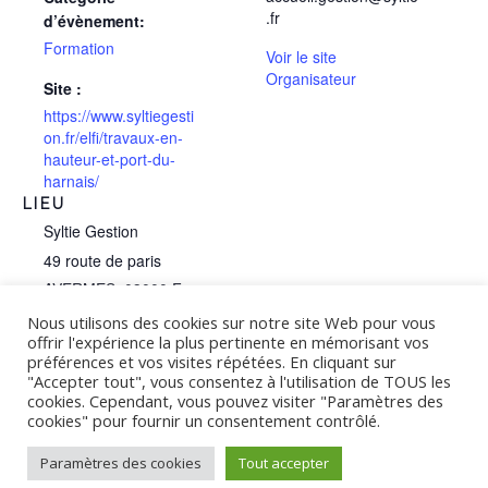
.fr
d’évènement:
Formation
Voir le site
Organisateur
Site :
https://www.syltiegesti
on.fr/elfi/travaux-en-
hauteur-et-port-du-
harnais/
LIEU
Syltie Gestion
49 route de paris
AVERMES
,
03000
France
Nous utilisons des cookies sur notre site Web pour vous
Téléphone :
offrir l'expérience la plus pertinente en mémorisant vos
07 60 04 98 01
préférences et vos visites répétées. En cliquant sur
"Accepter tout", vous consentez à l'utilisation de TOUS les
cookies. Cependant, vous pouvez visiter "Paramètres des
Montage d’échafaudage de pied ou
cookies" pour fournir un consentement contrôlé.
Travail en Hauteur et port du
harnais
roulant
Paramètres des cookies
Tout accepter