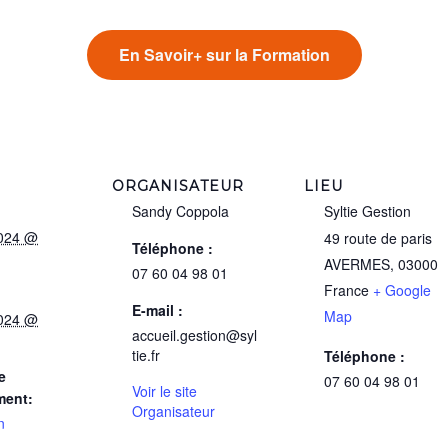
En Savoir+ sur la Formation
ORGANISATEUR
LIEU
Sandy Coppola
Syltie Gestion
2024 @
49 route de paris
Téléphone :
AVERMES
,
03000
07 60 04 98 01
France
+ Google
E-mail :
Map
2024 @
accueil.gestion@syl
tie.fr
Téléphone :
e
07 60 04 98 01
Voir le site
ment:
Organisateur
n