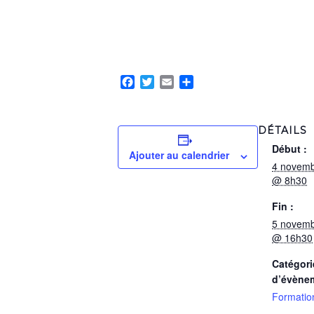
Facebook
Twitter
Email
Partager
DÉTAILS
Début :
Ajouter au calendrier
4 novemb
@ 8h30
Fin :
5 novemb
@ 16h30
Catégori
d’évène
Formatio