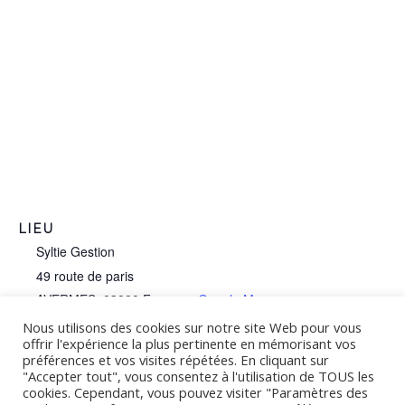
LIEU
Syltie Gestion
49 route de paris
AVERMES
,
03000
France
+ Google Map
Nous utilisons des cookies sur notre site Web pour vous
Téléphone :
offrir l'expérience la plus pertinente en mémorisant vos
07 60 04 98 01
préférences et vos visites répétées. En cliquant sur
"Accepter tout", vous consentez à l'utilisation de TOUS les
cookies. Cependant, vous pouvez visiter "Paramètres des