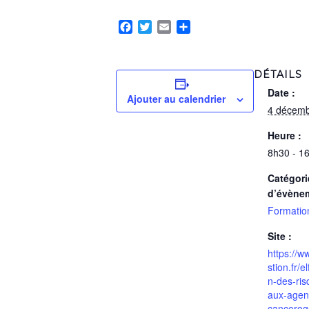
Facebook
Twitter
Email
Partager
DÉTAILS
Date :
Ajouter au calendrier
4 décemb
Heure :
8h30 - 1
Catégori
d’évène
Formatio
Site :
https://w
stion.fr/e
n-des-ris
aux-agen
cancerog