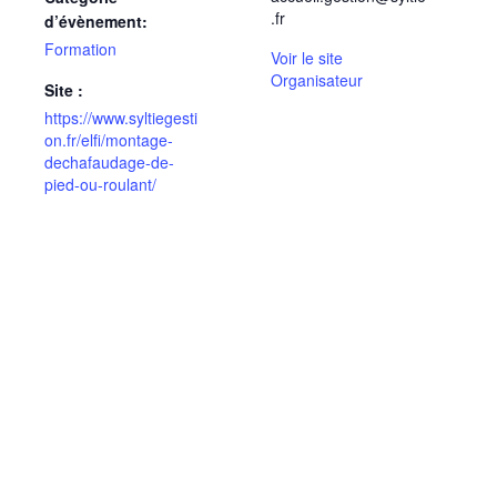
.fr
d’évènement:
Formation
Voir le site
Organisateur
Site :
https://www.syltiegesti
on.fr/elfi/montage-
dechafaudage-de-
pied-ou-roulant/