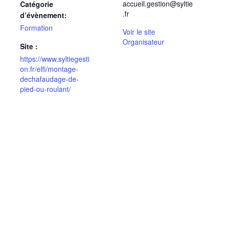
accueil.gestion@syltie
Catégorie
.fr
d’évènement:
Formation
Voir le site
Organisateur
Site :
https://www.syltiegesti
on.fr/elfi/montage-
dechafaudage-de-
pied-ou-roulant/