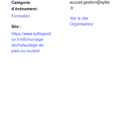
accueil.gestion@syltie
Catégorie
.fr
d’évènement:
Formation
Voir le site
Organisateur
Site :
https://www.syltiegesti
on.fr/elfi/montage-
dechafaudage-de-
pied-ou-roulant/