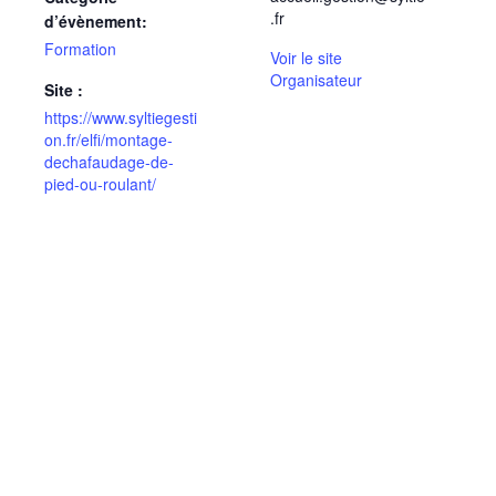
.fr
d’évènement:
Formation
Voir le site
Organisateur
Site :
https://www.syltiegesti
on.fr/elfi/montage-
dechafaudage-de-
pied-ou-roulant/