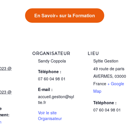
En Savoir+ sur la Formation
ORGANISATEUR
LIEU
Sandy Coppola
Syltie Gestion
2023 @
49 route de paris
Téléphone :
AVERMES
,
03000
07 60 04 98 01
France
+ Google
E-mail :
Map
2023 @
accueil.gestion@syl
tie.fr
Téléphone :
e
07 60 04 98 01
Voir le site
ment:
Organisateur
n