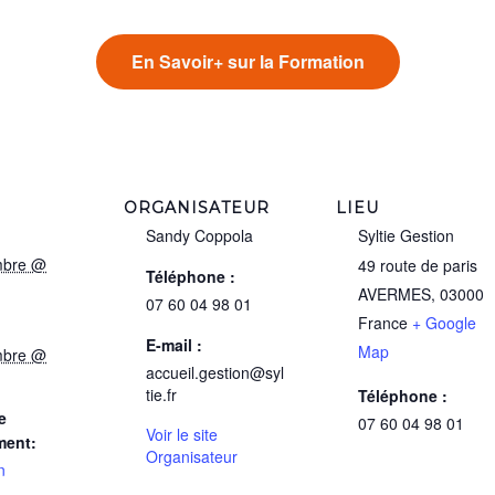
En Savoir+ sur la Formation
ORGANISATEUR
LIEU
Sandy Coppola
Syltie Gestion
mbre @
49 route de paris
Téléphone :
AVERMES
,
03000
07 60 04 98 01
France
+ Google
E-mail :
Map
mbre @
accueil.gestion@syl
tie.fr
Téléphone :
e
07 60 04 98 01
Voir le site
ment:
Organisateur
n