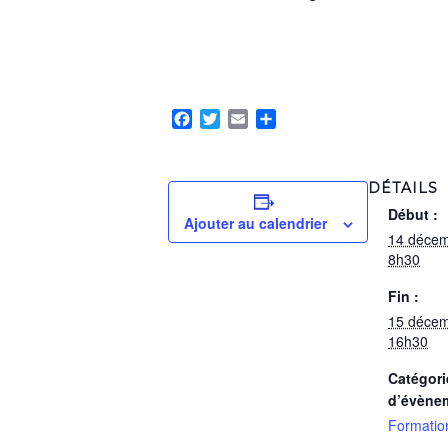
Facebook
Twitter
Email
Partager
DÉTAILS
Début :
Ajouter au calendrier
14 déce
8h30
Fin :
15 déce
16h30
Catégori
d’évène
Formatio