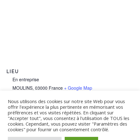
LIEU
En entreprise
MOULINS
,
03000
France
+ Google Map
Téléphone :
Nous utilisons des cookies sur notre site Web pour vous
offrir l'expérience la plus pertinente en mémorisant vos
07 60 04 98 01
préférences et vos visites répétées. En cliquant sur
"Accepter tout", vous consentez à l'utilisation de TOUS les
Voir Lieu site web
cookies. Cependant, vous pouvez visiter "Paramètres des
cookies" pour fournir un consentement contrôlé.
SST MAC (Recyclage)
Amiante SS4 Opérateur