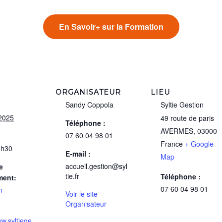
En Savoir+ sur la Formation
ORGANISATEUR
LIEU
Sandy Coppola
Syltie Gestion
2025
49 route de paris
Téléphone :
AVERMES
,
03000
07 60 04 98 01
France
+ Google
6h30
E-mail :
Map
accueil.gestion@syl
e
tie.fr
Téléphone :
ment:
07 60 04 98 01
n
Voir le site
Organisateur
ww.syltiege