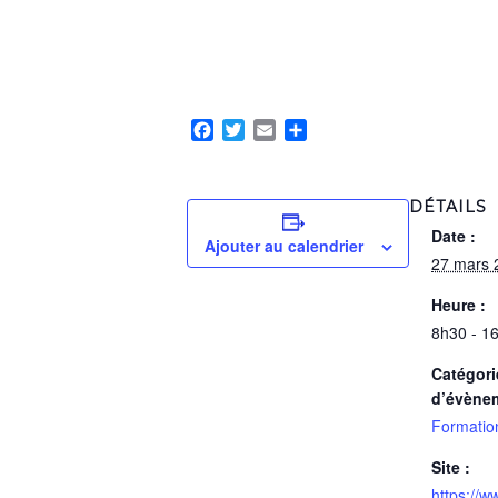
Facebook
Twitter
Email
Partager
DÉTAILS
Date :
Ajouter au calendrier
27 mars 
Heure :
8h30 - 1
Catégori
d’évène
Formatio
Site :
https://w