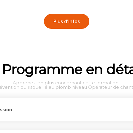
Plus d'infos
Programme en déta
Apprenez-en plus concernant cette formation !
évention du risque lié au plomb niveau Opérateur de chant
ssion