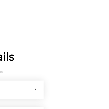
ils
ier