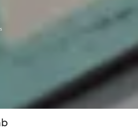
us
 plomb