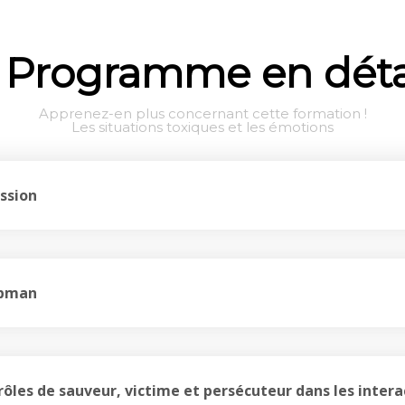
Programme en déta
Apprenez-en plus concernant cette formation !
Les situations toxiques et les émotions
ssion
rpman
 rôles de sauveur, victime et persécuteur dans les intera