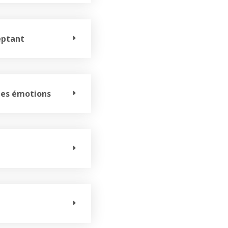
eptant
 des émotions