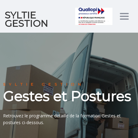
SYLTIE
Togg
GESTION
navig
SYLTIE GESTION
Gestes et Postures
Retrouvez le programme détaillé de la formation Gestes et
postures ci-dessous.