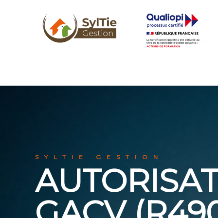
SYLTIE GESTION
AUTORISAT
GACV (R49