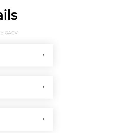
ils
ule GACV