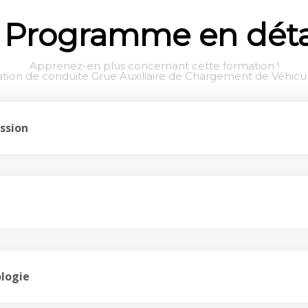
Programme en déta
Apprenez-en plus concernant cette formation !
ation de conduite Grue Auxiliaire de Chargement de Véhic
ssion
logie