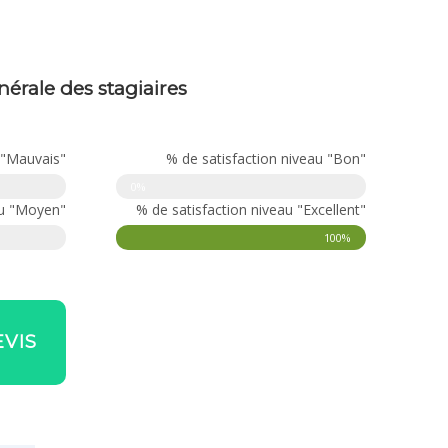
nérale des stagiaires
 "Mauvais"
% de satisfaction niveau "Bon"
Taux de réussite
0%
au "Moyen"
% de satisfaction niveau "Excellent"
100%
VIS