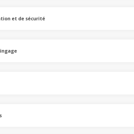
ation et de sécurité
élingage
s